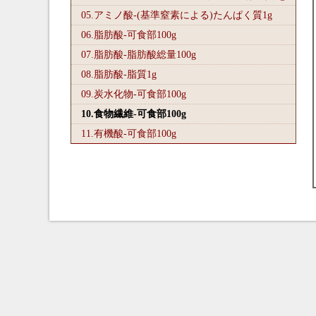
05.アミノ酸-(基準窒素による)たんぱく質1
g
06.脂肪酸-可食部100
g
07.脂肪酸-脂肪酸総量100
g
08.脂肪酸-脂質1
g
09.炭水化物-可食部100
g
10.食物繊維-可食部100
g
11.有機酸-可食部100
g