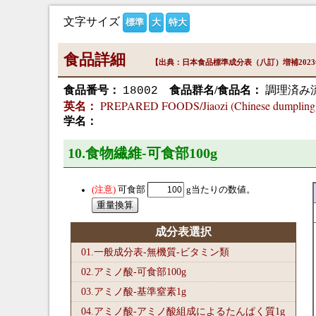
文字サイズ
標準
大
特大
食品詳細
【出典：日本食品標準成分表（八訂）増補202
食品番号：
食品群名/食品名：
調理済み
18002
PREPARED FOODS/Jiaozi (Chinese dumpling)
英名：
学名：
10.食物繊維-可食部100
g
可食部
g当たりの数値。
成分表選択
01.一般成分表-無機質-ビタミン類
02.アミノ酸-可食部100
g
03.アミノ酸-基準窒素1
g
04.アミノ酸-アミノ酸組成によるたんぱく質1
g