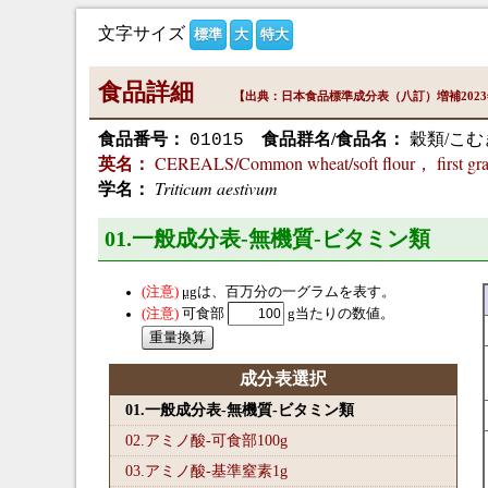
文字サイズ
標準
大
特大
食品詳細
【出典：日本食品標準成分表（八訂）増補202
食品番号：
食品群名/食品名：
穀類/こむ
01015
CEREALS/Common wheat/soft flour， first gr
英名：
Triticum aestivum
学名：
01.一般成分表-無機質-ビタミン類
μg
は、百万分の一グラムを表す。
可食部
g当たりの数値。
成分表選択
01.一般成分表-無機質-ビタミン類
02.アミノ酸-可食部100
g
03.アミノ酸-基準窒素1
g