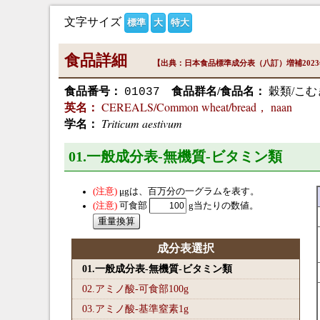
文字サイズ
標準
大
特大
食品詳細
【出典：日本食品標準成分表（八訂）増補202
食品番号：
食品群名/食品名：
穀類/こむ
01037
CEREALS/Common wheat/bread， naan
英名：
Triticum aestivum
学名：
01.一般成分表-無機質-ビタミン類
μg
は、百万分の一グラムを表す。
可食部
g当たりの数値。
成分表選択
01.一般成分表-無機質-ビタミン類
02.アミノ酸-可食部100
g
03.アミノ酸-基準窒素1
g