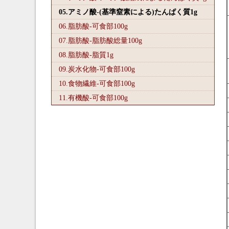
05.アミノ酸-(基準窒素による)たんぱく質1
g
06.脂肪酸-可食部100
g
07.脂肪酸-脂肪酸総量100
g
08.脂肪酸-脂質1
g
09.炭水化物-可食部100
g
10.食物繊維-可食部100
g
11.有機酸-可食部100
g