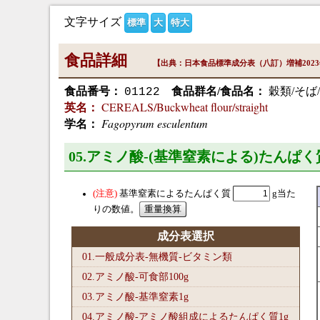
文字サイズ
標準
大
特大
食品詳細
【出典：日本食品標準成分表（八訂）増補202
食品番号：
食品群名/食品名：
穀類/そば
01122
CEREALS/Buckwheat flour/straight
英名：
Fagopyrum esculentum
学名：
05.アミノ酸-(基準窒素による)たんぱく
基準窒素によるたんぱく質
g当た
りの数値。
成分表選択
01.一般成分表-無機質-ビタミン類
02.アミノ酸-可食部100
g
03.アミノ酸-基準窒素1
g
04.アミノ酸-アミノ酸組成によるたんぱく質1
g