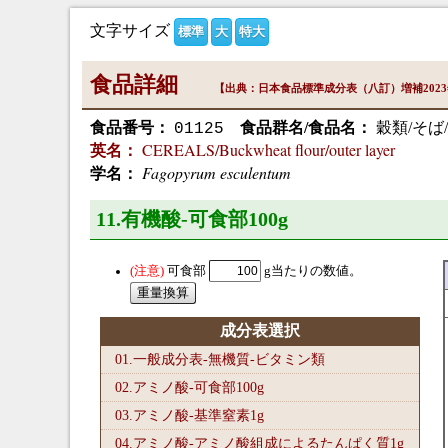
文字サイズ
標準
大
特大
食品詳細
【出典：日本食品標準成分表（八訂）増補202
食品番号：
食品群名/食品名：
穀類/そば
01125
CEREALS/Buckwheat flour/outer layer
英名：
Fagopyrum esculentum
学名：
11.有機酸-可食部100
g
可食部
g当たりの数値。
成分表選択
01.一般成分表-無機質-ビタミン類
02.アミノ酸-可食部100
g
03.アミノ酸-基準窒素1
g
04.アミノ酸-アミノ酸組成によるたんぱく質1
g