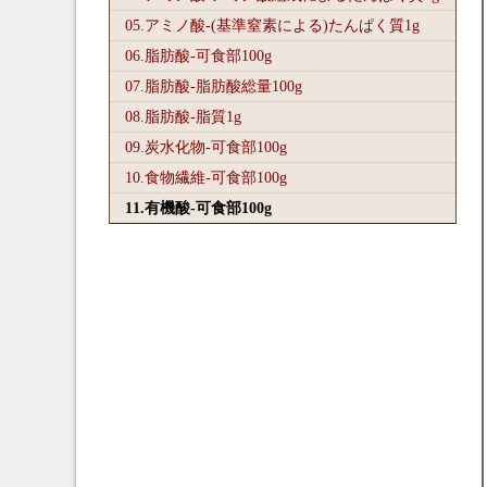
05.アミノ酸-(基準窒素による)たんぱく質1
g
06.脂肪酸-可食部100
g
07.脂肪酸-脂肪酸総量100
g
08.脂肪酸-脂質1
g
09.炭水化物-可食部100
g
10.食物繊維-可食部100
g
11.有機酸-可食部100
g