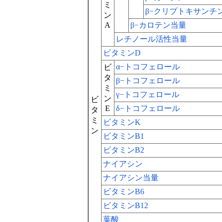
ミ
β−クリプトキサンチ
ン
A
β−カロテン当量
レチノール活性当量
ビタミンD
α−トコフェロール
ビ
タ
β−トコフェロール
ミ
γ−トコフェロール
ン
ビ
E
δ−トコフェロール
タ
ミ
ビタミンK
ン
ビタミンB1
ビタミンB2
ナイアシン
ナイアシン当量
ビタミンB6
ビタミンB12
葉酸