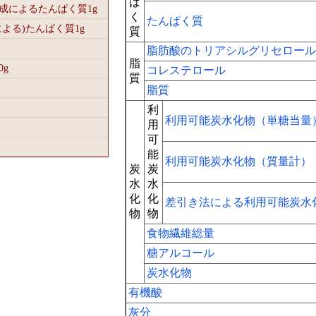
ぱ
組成によるたんぱく質1
g
く
たんぱく質
による)たんぱく質1
g
質
脂肪酸のトリアシルグリセロール
脂
0
g
コレステロール
質
脂質
利
利用可能炭水化物（単糖当量
用
可
能
利用可能炭水化物（質量計）
炭
炭
水
水
化
化
差引き法による利用可能炭水
物
物
食物繊維総量
糖アルコール
炭水化物
有機酸
灰分