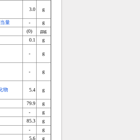
3.0
g
当量
-
g
(0)
mg
0.1
g
）
-
g
-
g
化物
5.4
g
79.9
g
-
g
85.3
g
-
g
5.6
g