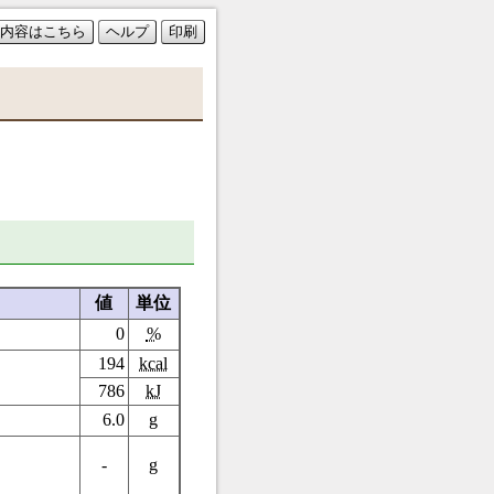
内容はこちら
ヘルプ
印刷
値
単位
0
%
194
kcal
786
kJ
6.0
g
-
g