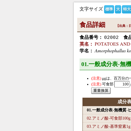
文字サイズ
標準
大
特大
食品詳細
【出典：日
食品番号：
食
02002
POTATOES AND S
英名：
Amorphophallus ko
学名：
01.一般成分表-無
μg
は、百万分の
可食部
成分
01.一般成分表-無機質
02.アミノ酸-可食部100
g
03.アミノ酸-基準窒素1
g