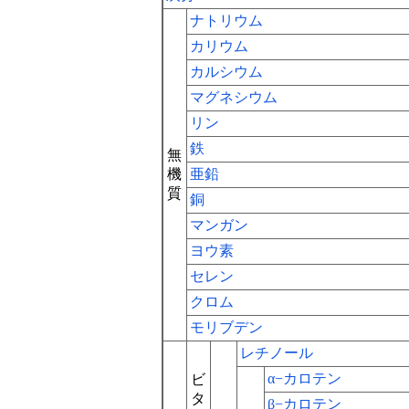
ナトリウム
カリウム
カルシウム
マグネシウム
リン
鉄
無
機
亜鉛
質
銅
マンガン
ヨウ素
セレン
クロム
モリブデン
レチノール
α−カロテン
ビ
タ
β−カロテン