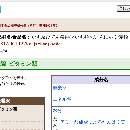
詳しい
本食品標準成分表（八訂）増補2023年】
品群名/食品名：
いも及びでん粉類/＜いも類＞/こんにゃく/精粉
TARCHES/Konjac/fine powder
njac
機質-ビタミン類
一グラムを表す。
成分名
g当たりの数値。
廃棄率
エネルギー
表選択
-ビタミン類
水分
た
アミノ酸組成によるたんぱく質
ん