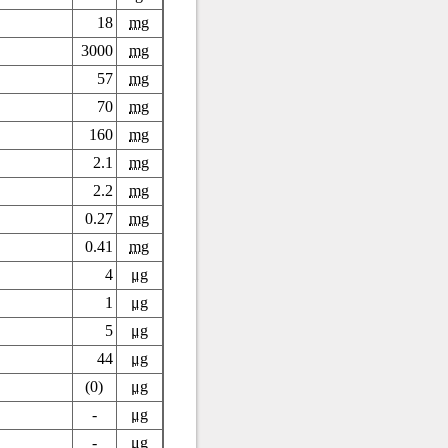
18
mg
3000
mg
57
mg
70
mg
160
mg
2.1
mg
2.2
mg
0.27
mg
0.41
mg
4
μg
1
μg
5
μg
44
μg
(0)
μg
-
μg
-
μg