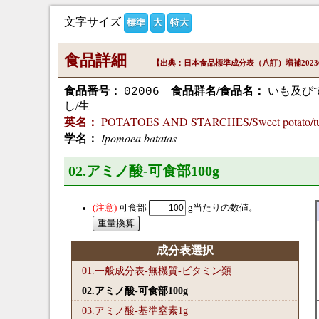
文字サイズ
標準
大
特大
食品詳細
【出典：日本食品標準成分表（八訂）増補202
食品番号：
食品群名/食品名：
いも及びで
02006
し/生
POTATOES AND STARCHES/Sweet potato/tube
英名：
Ipomoea batatas
学名：
02.アミノ酸-可食部100
g
可食部
g当たりの数値。
成分表選択
01.一般成分表-無機質-ビタミン類
02.アミノ酸-可食部100
g
03.アミノ酸-基準窒素1
g