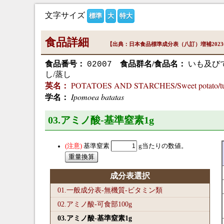
文字サイズ
標準
大
特大
食品詳細
【出典：日本食品標準成分表（八訂）増補202
食品番号：
食品群名/食品名：
いも及びで
02007
し/蒸し
POTATOES AND STARCHES/Sweet potato/tube
英名：
Ipomoea batatas
学名：
03.アミノ酸-基準窒素1
g
基準窒素
g当たりの数値。
成分表選択
01.一般成分表-無機質-ビタミン類
02.アミノ酸-可食部100
g
03.アミノ酸-基準窒素1
g