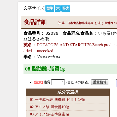
文字サイズ
標準
大
特大
食品詳細
【出典：日本食品標準成分表（八訂）増補202
食品番号：
食品群名/食品名：
いも及び
02039
豆はるさめ/乾
POTATOES AND STARCHES/Starch products/"H
英名：
dried， uncooked
Vigna radiata
学名：
08.脂肪酸-脂質1
g
脂質
g当たりの数値。
成分表選択
01.一般成分表-無機質-ビタミン類
02.アミノ酸-可食部100
g
03.アミノ酸-基準窒素1
g