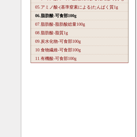
05.アミノ酸-(基準窒素による)たんぱく質1
g
06.脂肪酸-可食部100
g
07.脂肪酸-脂肪酸総量100
g
08.脂肪酸-脂質1
g
09.炭水化物-可食部100
g
10.食物繊維-可食部100
g
11.有機酸-可食部100
g