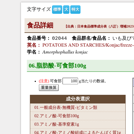
文字サイズ
標準
大
特大
食品詳細
【出典：日本食品標準成分表（八訂）増補202
食品番号：
食品群名/食品名：
いも及び
02044
POTATOES AND STARCHES/Konjac/freeze-dri
英名：
Amorphophallus konjac
学名：
06.脂肪酸-可食部100
g
可食部
g当たりの数値。
成分表選択
01.一般成分表-無機質-ビタミン類
02.アミノ酸-可食部100
g
03.アミノ酸-基準窒素1
g
04.アミノ酸-アミノ酸組成によるたんぱく質1
g