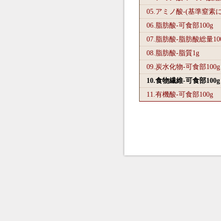
05.アミノ酸-(基準窒素
06.脂肪酸-可食部100
g
07.脂肪酸-脂肪酸総量10
08.脂肪酸-脂質1
g
09.炭水化物-可食部100
g
10.食物繊維-可食部100
g
11.有機酸-可食部100
g