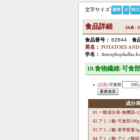
文字サイズ
標準
大
特大
食品詳細
【出典：日
食品番号：
食
02044
POTATOES AND STA
英名：
Amorphophallus ko
学名：
10.食物繊維-可食部
可食部
成分
01.一般成分表-無機質
02.アミノ酸-可食部100
g
03.アミノ酸-基準窒素1
g
04.アミノ酸-アミノ酸