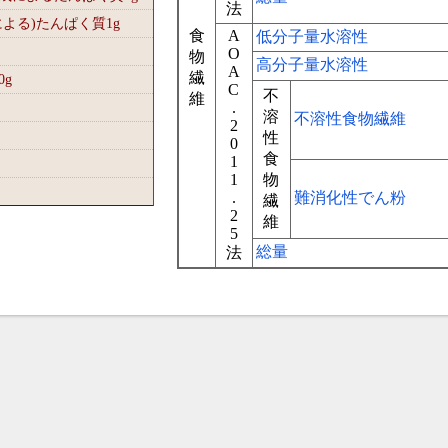
法
による)たんぱく質1
g
食
A
低分子量水溶性
O
物
高分子量水溶性
A
繊
0
g
C
不
維
.
溶
不溶性食物繊維
2
性
0
食
1
1
物
.
難消化性でん粉
繊
2
維
5
総量
法