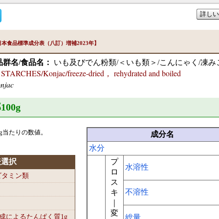
詳しい
本食品標準成分表（八訂）増補2023年】
品群名/食品名：
いも及びでん粉類/＜いも類＞/こんにゃく/凍み
RCHES/Konjac/freeze-dried， rehydrated and boiled
njac
100
g
g当たりの数値。
成分名
水分
表選択
プ
水溶性
ロ
-ビタミン類
ス
不溶性
キ
｜
変
組成によるたんぱく質1
g
総量