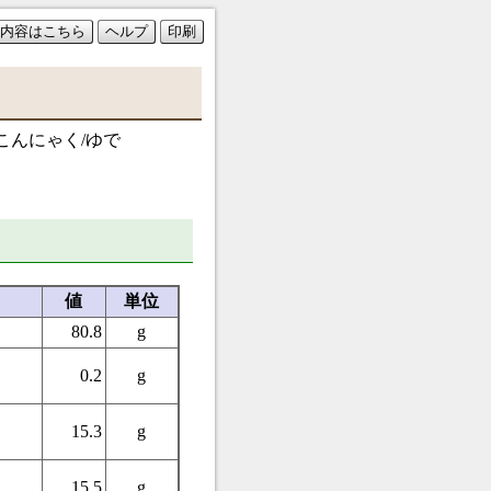
内容はこちら
ヘルプ
印刷
こんにゃく/ゆで
値
単位
80.8
g
0.2
g
15.3
g
15.5
g