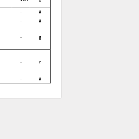
-
g
-
g
-
g
-
g
-
g