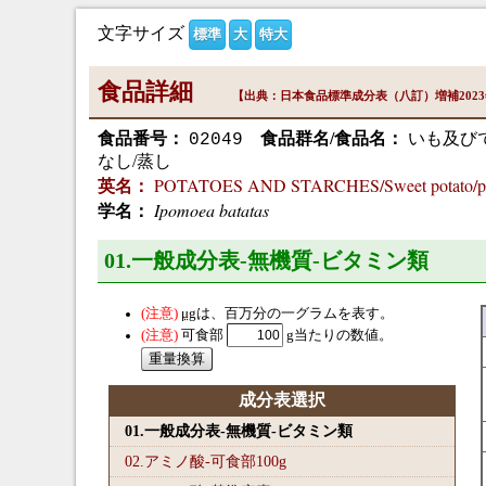
文字サイズ
標準
大
特大
食品詳細
【出典：日本食品標準成分表（八訂）増補202
食品番号：
食品群名/食品名：
いも及びで
02049
なし/蒸し
POTATOES AND STARCHES/Sweet potato/purpl
英名：
Ipomoea batatas
学名：
01.一般成分表-無機質-ビタミン類
μg
は、百万分の一グラムを表す。
可食部
g当たりの数値。
成分表選択
01.一般成分表-無機質-ビタミン類
02.アミノ酸-可食部100
g