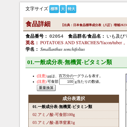
文字サイズ
標準
大
特大
食品詳細
【出典：日本食品標準成分表（八訂）増補202
食品番号：
食品群名/食品名：
いも及びで
02054
POTATOES AND STARCHES/Yacon/tuber， 
英名：
Smallanthus sonchifolius
学名：
01.一般成分表-無機質-ビタミン類
μg
は、百万分の一グラムを表す。
可食部
g当たりの数値。
成分表選択
01.一般成分表-無機質-ビタミン類
02.アミノ酸-可食部100
g
03.アミノ酸-基準窒素1
g