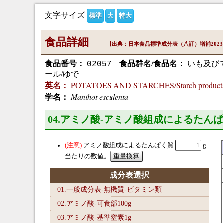
文字サイズ
標準
大
特大
食品詳細
【出典：日本食品標準成分表（八訂）増補202
食品番号：
食品群名/食品名：
いも及び
02057
ール/ゆで
POTATOES AND STARCHES/Starch products/ta
英名：
Manihot esculenta
学名：
04.アミノ酸-アミノ酸組成によるたんぱ
アミノ酸組成によるたんぱく質
g
当たりの数値。
成分表選択
01.一般成分表-無機質-ビタミン類
02.アミノ酸-可食部100
g
03.アミノ酸-基準窒素1
g