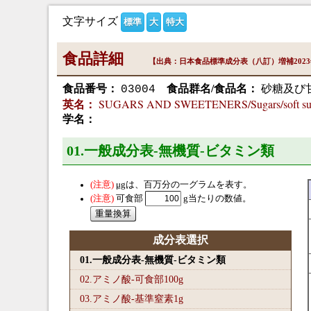
文字サイズ
標準
大
特大
食品詳細
【出典：日本食品標準成分表（八訂）増補202
食品番号：
食品群名/食品名：
砂糖及び甘
03004
SUGARS AND SWEETENERS/Sugars/soft sug
英名：
学名：
01.一般成分表-無機質-ビタミン類
μg
は、百万分の一グラムを表す。
可食部
g当たりの数値。
成分表選択
01.一般成分表-無機質-ビタミン類
02.アミノ酸-可食部100
g
03.アミノ酸-基準窒素1
g