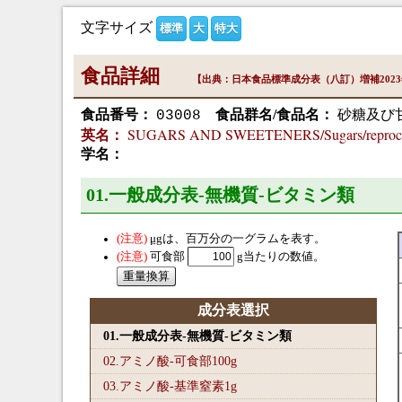
文字サイズ
標準
大
特大
食品詳細
【出典：日本食品標準成分表（八訂）増補202
食品番号：
食品群名/食品名：
砂糖及び甘
03008
SUGARS AND SWEETENERS/Sugars/reproces
英名：
学名：
01.一般成分表-無機質-ビタミン類
μg
は、百万分の一グラムを表す。
可食部
g当たりの数値。
成分表選択
01.一般成分表-無機質-ビタミン類
02.アミノ酸-可食部100
g
03.アミノ酸-基準窒素1
g