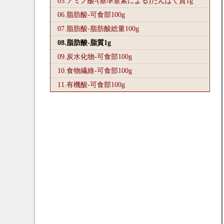
05.アミノ酸-(基準窒素による)たんぱく質1
g
06.脂肪酸-可食部100
g
07.脂肪酸-脂肪酸総量100
g
08.脂肪酸-脂質1
g
09.炭水化物-可食部100
g
10.食物繊維-可食部100
g
11.有機酸-可食部100
g