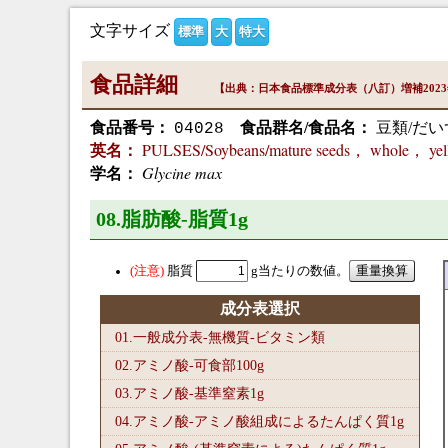
文字サイズ
標準
大
特大
食品詳細
【出典：日本食品標準成分表（八訂）増補202
食品番号：
食品群名/食品名：
豆類/だい
04028
PULSES/Soybeans/mature seeds， whole， yell
英名：
Glycine max
学名：
08.脂肪酸-脂質1
g
脂質
g当たりの数値。
成分表選択
01.一般成分表-無機質-ビタミン類
02.アミノ酸-可食部100
g
03.アミノ酸-基準窒素1
g
04.アミノ酸-アミノ酸組成によるたんぱく質1
g