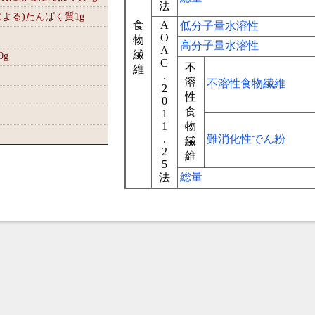
法
による)たんぱく質1
g
食
A
低分子量水溶性
O
物
高分子量水溶性
A
繊
0
g
C
不
維
.
溶
不溶性食物繊維
2
性
0
食
1
1
物
.
難消化性でん粉
繊
2
維
5
総量
法