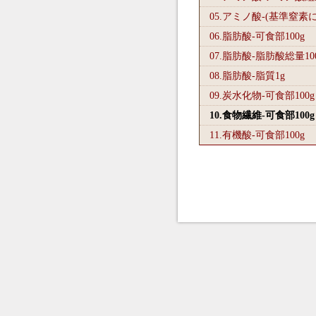
05.アミノ酸-(基準窒素
06.脂肪酸-可食部100
g
07.脂肪酸-脂肪酸総量10
08.脂肪酸-脂質1
g
09.炭水化物-可食部100
g
10.食物繊維-可食部100
g
11.有機酸-可食部100
g