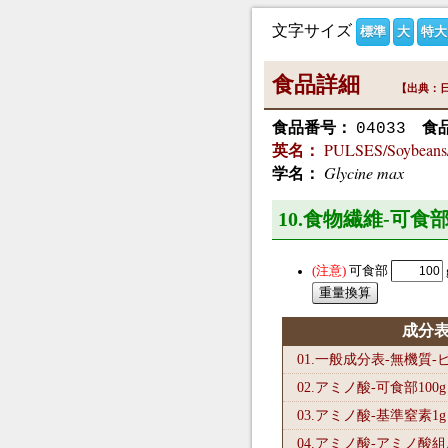
文字サイズ
標準
大
特大
食品詳細
【出典：日
食品番号：
食
04033
PULSES/Soybeans/t
英名：
Glycine max
学名：
10.食物繊維-可食部
可食部
成分
01.一般成分表-無機質
02.アミノ酸-可食部100
g
03.アミノ酸-基準窒素1
g
04.アミノ酸-アミノ酸