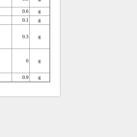
0.6
g
0.1
g
0.3
g
0
g
0.9
g