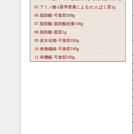
05.アミノ酸-(基準窒素による)たんぱく質1
g
06.脂肪酸-可食部100
g
07.脂肪酸-脂肪酸総量100
g
08.脂肪酸-脂質1
g
09.炭水化物-可食部100
g
10.食物繊維-可食部100
g
11.有機酸-可食部100
g