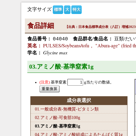
文字サイズ
標準
大
特大
食品詳細
【出典：日本食品標準成分表（八訂）増補202
食品番号：
食品群名/食品名：
豆類/だい
04040
PULSES/Soybeans/tofu， "Abura-age" (fried thi
英名：
Glycine max
学名：
03.アミノ酸-基準窒素1
g
基準窒素
g当たりの数値。
成分表選択
01.一般成分表-無機質-ビタミン類
02.アミノ酸-可食部100
g
03.アミノ酸-基準窒素1
g
04.アミノ酸-アミノ酸組成によるたんぱく質1
g