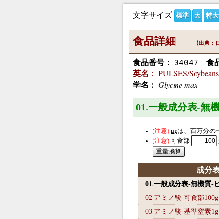
文字サイズ
標準
大
特大
食品詳細
【出典：日
食品番号：
食
04047
PULSES/Soybeans/na
英名：
Glycine max
学名：
01.一般成分表-無
μg
は、百万分の
可食部
成分
01.一般成分表-無機質
02.アミノ酸-可食部100
g
03.アミノ酸-基準窒素1
g