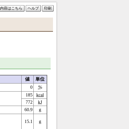
内容はこちら
ヘルプ
印刷
値
単位
0
%
185
kcal
772
kJ
60.9
g
15.1
g