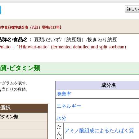
詳しい
本食品標準成分表（八訂）増補2023年】
品群名/食品名：
豆類/だいず/［納豆類］/挽きわり納豆
tto， "Hikiwari-natto" (fermented dehulled and split soybean)
機質-ビタミン類
一グラムを表す。
成分名
g当たりの数値。
廃棄率
エネルギー
表選択
-ビタミン類
水分
た
アミノ酸組成によるたんぱく質
ん