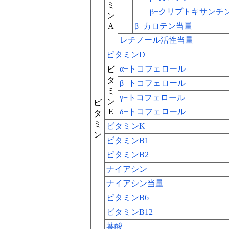
ミ
β−クリプトキサンチ
ン
A
β−カロテン当量
レチノール活性当量
ビタミンD
α−トコフェロール
ビ
タ
β−トコフェロール
ミ
γ−トコフェロール
ン
ビ
E
δ−トコフェロール
タ
ミ
ビタミンK
ン
ビタミンB1
ビタミンB2
ナイアシン
ナイアシン当量
ビタミンB6
ビタミンB12
葉酸