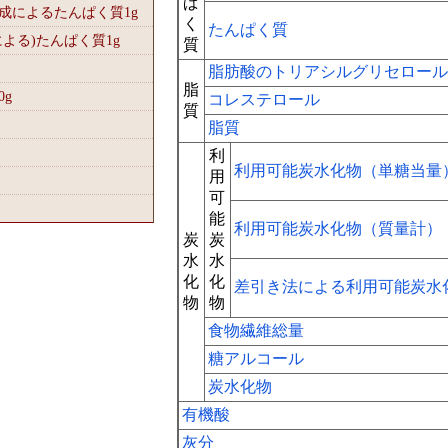
ぱ
組成によるたんぱく質1
g
く
たんぱく質
による)たんぱく質1
g
質
脂肪酸のトリアシルグリセロール
脂
0
g
コレステロール
質
脂質
利
利用可能炭水化物（単糖当量
用
可
能
利用可能炭水化物（質量計）
炭
炭
水
水
化
化
差引き法による利用可能炭水
物
物
食物繊維総量
糖アルコール
炭水化物
有機酸
灰分