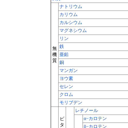
ナトリウム
カリウム
カルシウム
マグネシウム
リン
鉄
無
機
亜鉛
質
銅
マンガン
ヨウ素
セレン
クロム
モリブデン
レチノール
α−カロテン
ビ
タ
β−カロテン