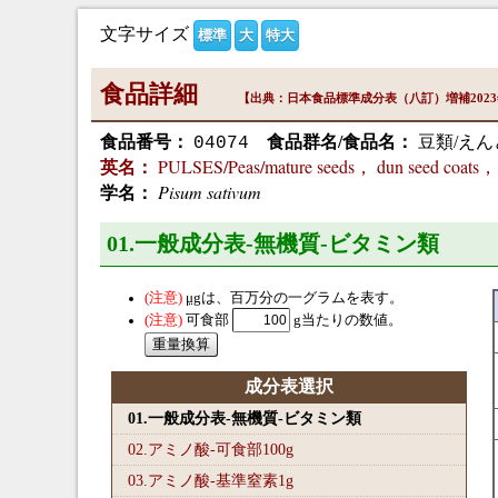
文字サイズ
標準
大
特大
食品詳細
【出典：日本食品標準成分表（八訂）増補202
食品番号：
食品群名/食品名：
豆類/えん
04074
PULSES/Peas/mature seeds， dun seed coats
英名：
Pisum sativum
学名：
01.一般成分表-無機質-ビタミン類
μg
は、百万分の一グラムを表す。
可食部
g当たりの数値。
成分表選択
01.一般成分表-無機質-ビタミン類
02.アミノ酸-可食部100
g
03.アミノ酸-基準窒素1
g