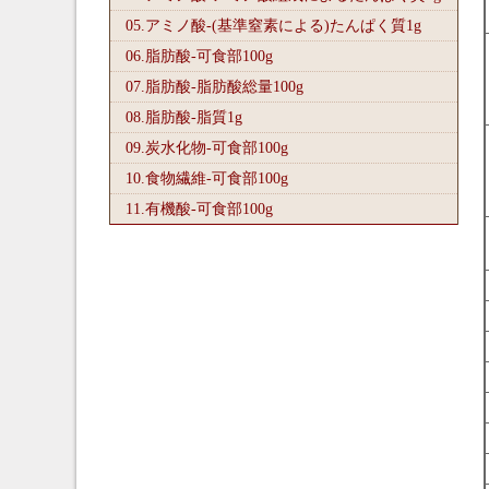
05.アミノ酸-(基準窒素による)たんぱく質1
g
06.脂肪酸-可食部100
g
07.脂肪酸-脂肪酸総量100
g
08.脂肪酸-脂質1
g
09.炭水化物-可食部100
g
10.食物繊維-可食部100
g
11.有機酸-可食部100
g