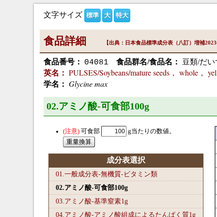
文字サイズ
標準
大
特大
食品詳細
【出典：日本食品標準成分表（八訂）増補202
食品番号：
食品群名/食品名：
豆類/だい
04081
PULSES/Soybeans/mature seeds， whole， yell
英名：
Glycine max
学名：
02.アミノ酸-可食部100
g
可食部
g当たりの数値。
成分表選択
01.一般成分表-無機質-ビタミン類
02.アミノ酸-可食部100
g
03.アミノ酸-基準窒素1
g
04.アミノ酸-アミノ酸組成によるたんぱく質1
g