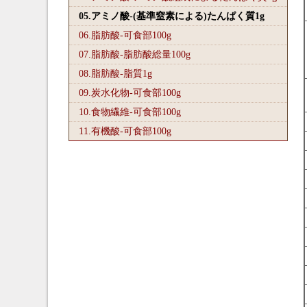
05.アミノ酸-(基準窒素による)たんぱく質1
g
06.脂肪酸-可食部100
g
07.脂肪酸-脂肪酸総量100
g
08.脂肪酸-脂質1
g
09.炭水化物-可食部100
g
10.食物繊維-可食部100
g
11.有機酸-可食部100
g