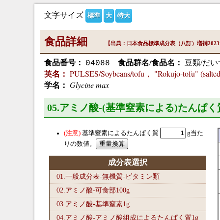
文字サイズ
標準
大
特大
食品詳細
【出典：日本食品標準成分表（八訂）増補202
食品番号：
食品群名/食品名：
豆類/だ
04088
PULSES/Soybeans/tofu， "Rokujo-tofu" (salted 
英名：
Glycine max
学名：
05.アミノ酸-(基準窒素による)たんぱく
基準窒素によるたんぱく質
g当た
りの数値。
成分表選択
01.一般成分表-無機質-ビタミン類
02.アミノ酸-可食部100
g
03.アミノ酸-基準窒素1
g
04.アミノ酸-アミノ酸組成によるたんぱく質1
g