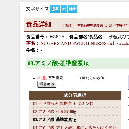
文字サイズ
標準
大
特大
食品詳細
【出典：日本食品標準成分表（八訂）増補202
食品番号：
食品群名/食品名：
砂糖及び
03015
SUGARS AND SWEETENERS/Starch sweete
英名：
-
学名：
03.アミノ酸-基準窒素1
g
基準窒素
g当たりの数値。
成分表選択
01.一般成分表-無機質-ビタミン類
02.アミノ酸-可食部100
g
03.アミノ酸-基準窒素1
g
04.アミノ酸-アミノ酸組成によるたんぱく質1
g