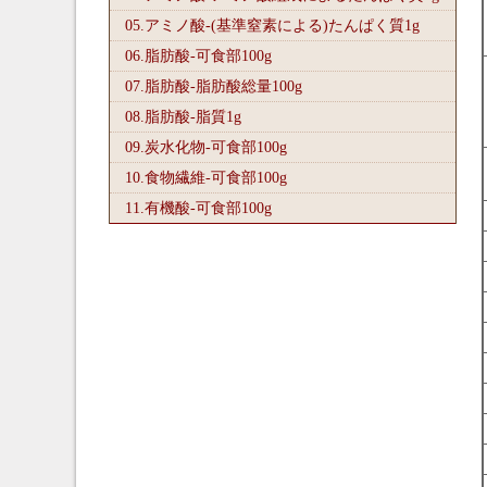
05.アミノ酸-(基準窒素による)たんぱく質1
g
06.脂肪酸-可食部100
g
07.脂肪酸-脂肪酸総量100
g
08.脂肪酸-脂質1
g
09.炭水化物-可食部100
g
10.食物繊維-可食部100
g
11.有機酸-可食部100
g