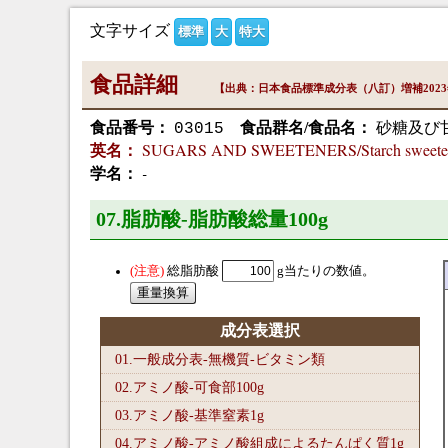
文字サイズ
標準
大
特大
食品詳細
【出典：日本食品標準成分表（八訂）増補202
食品番号：
食品群名/食品名：
砂糖及び
03015
SUGARS AND SWEETENERS/Starch sweete
英名：
-
学名：
07.脂肪酸-脂肪酸総量100
g
総脂肪酸
g当たりの数値。
成分表選択
01.一般成分表-無機質-ビタミン類
02.アミノ酸-可食部100
g
03.アミノ酸-基準窒素1
g
04.アミノ酸-アミノ酸組成によるたんぱく質1
g