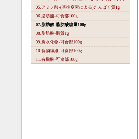
05.アミノ酸-(基準窒素による)たんぱく質1
g
06.脂肪酸-可食部100
g
07.脂肪酸-脂肪酸総量100
g
08.脂肪酸-脂質1
g
09.炭水化物-可食部100
g
10.食物繊維-可食部100
g
11.有機酸-可食部100
g