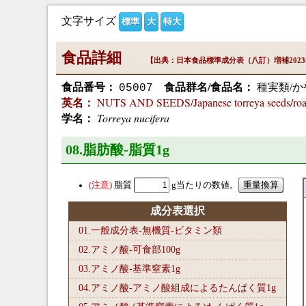
文字サイズ
標準
大
特大
食品詳細
【出典：日本食品標準成分表（八訂）増補202
食品番号：
食品群名/食品名：
種実類/か
05007
NUTS AND SEEDS/Japanese torreya seeds/roa
英名：
Torreya nucifera
学名：
08.脂肪酸-脂質1
g
脂質
g当たりの数値。
成分表選択
01.一般成分表-無機質-ビタミン類
02.アミノ酸-可食部100
g
03.アミノ酸-基準窒素1
g
04.アミノ酸-アミノ酸組成によるたんぱく質1
g