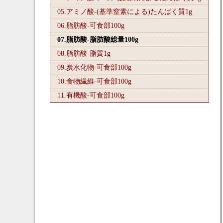
05.アミノ酸-(基準窒素による)たんぱく質1
g
06.脂肪酸-可食部100
g
07.脂肪酸-脂肪酸総量100
g
08.脂肪酸-脂質1
g
09.炭水化物-可食部100
g
10.食物繊維-可食部100
g
11.有機酸-可食部100
g