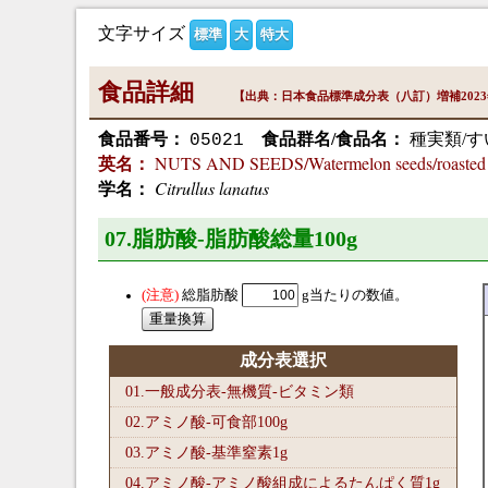
文字サイズ
標準
大
特大
食品詳細
【出典：日本食品標準成分表（八訂）増補202
食品番号：
食品群名/食品名：
種実類/す
05021
NUTS AND SEEDS/Watermelon seeds/roasted a
英名：
Citrullus lanatus
学名：
07.脂肪酸-脂肪酸総量100
g
総脂肪酸
g当たりの数値。
成分表選択
01.一般成分表-無機質-ビタミン類
02.アミノ酸-可食部100
g
03.アミノ酸-基準窒素1
g
04.アミノ酸-アミノ酸組成によるたんぱく質1
g