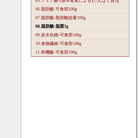
05.アミノ酸-(基準窒素による)たんぱく質1
g
06.脂肪酸-可食部100
g
07.脂肪酸-脂肪酸総量100
g
08.脂肪酸-脂質1
g
09.炭水化物-可食部100
g
10.食物繊維-可食部100
g
11.有機酸-可食部100
g