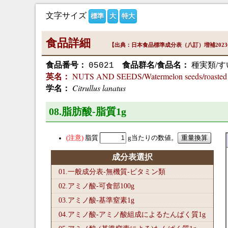
文字サイズ
標準
大
特大
食品詳細
【出典：日本食品標準成分表（八訂）増補202
食品番号：
食品群名/食品名：
種実類/す
05021
NUTS AND SEEDS/Watermelon seeds/roasted a
英名：
Citrullus lanatus
学名：
08.脂肪酸-脂質1
g
脂質
g当たりの数値。
成分表選択
01.一般成分表-無機質-ビタミン類
02.アミノ酸-可食部100
g
03.アミノ酸-基準窒素1
g
04.アミノ酸-アミノ酸組成によるたんぱく質1
g