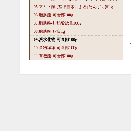
05.アミノ酸-(基準窒素による)たんぱく質1
g
06.脂肪酸-可食部100
g
07.脂肪酸-脂肪酸総量100
g
08.脂肪酸-脂質1
g
09.炭水化物-可食部100
g
10.食物繊維-可食部100
g
11.有機酸-可食部100
g