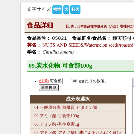
文字サイズ
標準
大
特大
食品詳細
【出典：日本食品標準成分表（八訂）増補202
食品番号：
食品群名/食品名：
種実類/す
05021
NUTS AND SEEDS/Watermelon seeds/roasted a
英名：
Citrullus lanatus
学名：
09.炭水化物-可食部100
g
可食部
g当たりの数値。
成分表選択
01.一般成分表-無機質-ビタミン類
02.アミノ酸-可食部100
g
03.アミノ酸-基準窒素1
g
04.アミノ酸-アミノ酸組成によるたんぱく質1
g