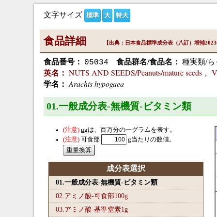
文字サイズ
標準
大
特大
食品詳細
【出典：日本食品標準成分表（八訂）増補202
食品番号：
食品群名/食品名：
種実類/ら
05034
NUTS AND SEEDS/Peanuts/mature seeds， Vi
英名：
Arachis hypogaea
学名：
01.一般成分表-無機質-ビタミン類
μg
は、百万分の一グラムを表す。
可食部
g当たりの数値。
成分表選択
01.一般成分表-無機質-ビタミン類
02.アミノ酸-可食部100
g
03.アミノ酸-基準窒素1
g