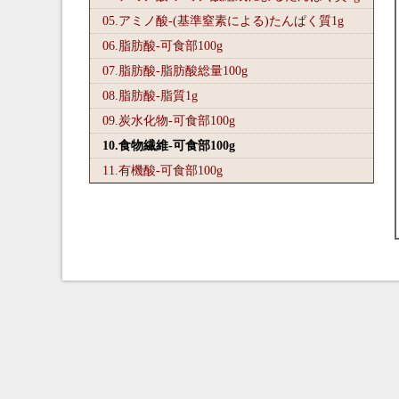
05.アミノ酸-(基準窒素による)たんぱく質1
g
06.脂肪酸-可食部100
g
07.脂肪酸-脂肪酸総量100
g
08.脂肪酸-脂質1
g
09.炭水化物-可食部100
g
10.食物繊維-可食部100
g
11.有機酸-可食部100
g