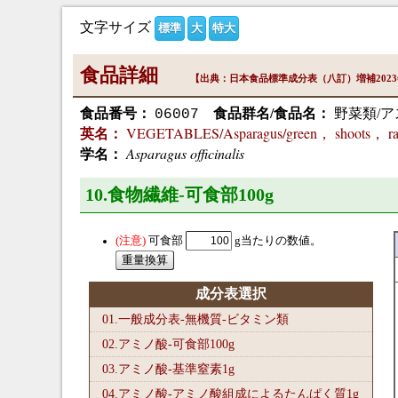
文字サイズ
標準
大
特大
食品詳細
【出典：日本食品標準成分表（八訂）増補202
食品番号：
食品群名/食品名：
野菜類/ア
06007
VEGETABLES/Asparagus/green， shoots， r
英名：
Asparagus officinalis
学名：
10.食物繊維-可食部100
g
可食部
g当たりの数値。
成分表選択
01.一般成分表-無機質-ビタミン類
02.アミノ酸-可食部100
g
03.アミノ酸-基準窒素1
g
04.アミノ酸-アミノ酸組成によるたんぱく質1
g