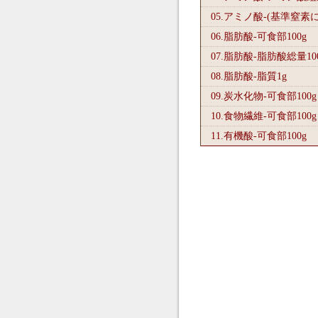
05.アミノ酸-(基準窒素
06.脂肪酸-可食部100
g
07.脂肪酸-脂肪酸総量10
08.脂肪酸-脂質1
g
09.炭水化物-可食部100
g
10.食物繊維-可食部100
g
11.有機酸-可食部100
g