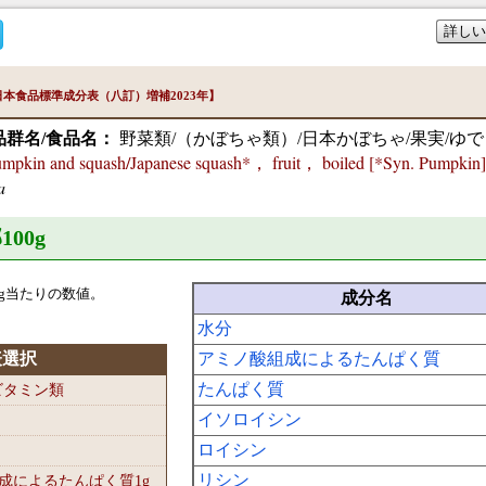
詳しい
本食品標準成分表（八訂）増補2023年】
品群名/食品名：
野菜類/（かぼちゃ類）/日本かぼちゃ/果実/ゆで
in and squash/Japanese squash*， fruit， boiled [*Syn. Pumpkin]
a
100
g
g当たりの数値。
成分名
水分
表選択
アミノ酸組成によるたんぱく質
たんぱく質
-ビタミン類
イソロイシン
ロイシン
リシン
組成によるたんぱく質1
g