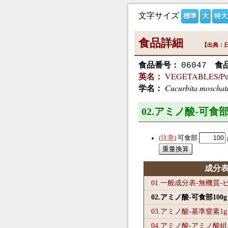
文字サイズ
標準
大
特大
食品詳細
【出典：日
食品番号：
食
06047
VEGETABLES/Pumpk
英名：
Cucurbita moschat
学名：
02.アミノ酸-可食部
可食部
成分
01.一般成分表-無機質
02.アミノ酸-可食部100
g
03.アミノ酸-基準窒素1
g
04.アミノ酸-アミノ酸