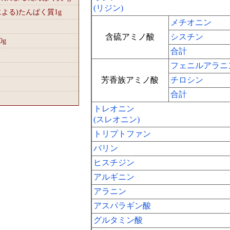
(リジン)
による)たんぱく質1
g
メチオニン
含硫アミノ酸
シスチン
0
g
合計
フェニルアラニ
芳香族アミノ酸
チロシン
合計
トレオニン
(スレオニン)
トリプトファン
バリン
ヒスチジン
アルギニン
アラニン
アスパラギン酸
グルタミン酸