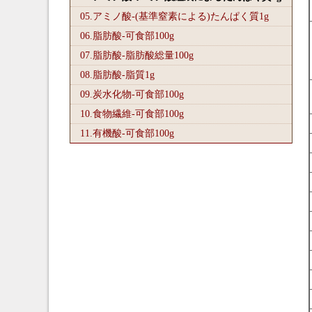
05.アミノ酸-(基準窒素による)たんぱく質1
g
06.脂肪酸-可食部100
g
07.脂肪酸-脂肪酸総量100
g
08.脂肪酸-脂質1
g
09.炭水化物-可食部100
g
10.食物繊維-可食部100
g
11.有機酸-可食部100
g