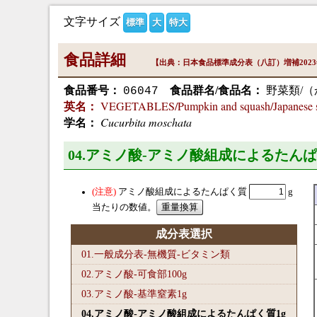
文字サイズ
標準
大
特大
食品詳細
【出典：日本食品標準成分表（八訂）増補202
食品番号：
食品群名/食品名：
野菜類/（
06047
VEGETABLES/Pumpkin and squash/Japanese sq
英名：
Cucurbita moschata
学名：
04.アミノ酸-アミノ酸組成によるたんぱ
アミノ酸組成によるたんぱく質
g
当たりの数値。
成分表選択
01.一般成分表-無機質-ビタミン類
02.アミノ酸-可食部100
g
03.アミノ酸-基準窒素1
g
04.アミノ酸-アミノ酸組成によるたんぱく質1
g