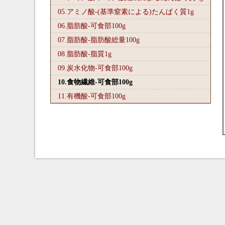
05.アミノ酸-(基準窒素による)たんぱく質1
g
06.脂肪酸-可食部100
g
07.脂肪酸-脂肪酸総量100
g
08.脂肪酸-脂質1
g
09.炭水化物-可食部100
g
10.食物繊維-可食部100
g
11.有機酸-可食部100
g