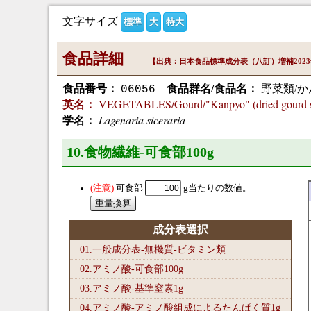
文字サイズ
標準
大
特大
食品詳細
【出典：日本食品標準成分表（八訂）増補202
食品番号：
食品群名/食品名：
野菜類/か
06056
VEGETABLES/Gourd/"Kanpyo" (dried gourd s
英名：
Lagenaria siceraria
学名：
10.食物繊維-可食部100
g
可食部
g当たりの数値。
成分表選択
01.一般成分表-無機質-ビタミン類
02.アミノ酸-可食部100
g
03.アミノ酸-基準窒素1
g
04.アミノ酸-アミノ酸組成によるたんぱく質1
g