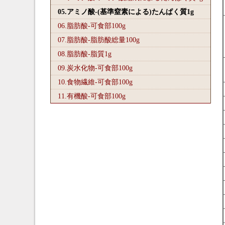
05.アミノ酸-(基準窒素による)たんぱく質1
g
06.脂肪酸-可食部100
g
07.脂肪酸-脂肪酸総量100
g
08.脂肪酸-脂質1
g
09.炭水化物-可食部100
g
10.食物繊維-可食部100
g
11.有機酸-可食部100
g