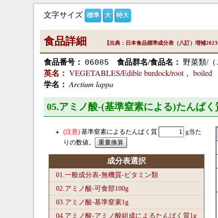
文字サイズ
標準
大
特大
食品詳細
【出典：日本食品標準成分表（八訂）増補202
食品番号：
食品群名/食品名：
野菜類/（
06085
VEGETABLES/Edible burdock/root， boiled
英名：
Arctium lappa
学名：
05.アミノ酸-(基準窒素による)たんぱく
基準窒素によるたんぱく質
g当た
りの数値。
成分表選択
01.一般成分表-無機質-ビタミン類
02.アミノ酸-可食部100
g
03.アミノ酸-基準窒素1
g
04.アミノ酸-アミノ酸組成によるたんぱく質1
g