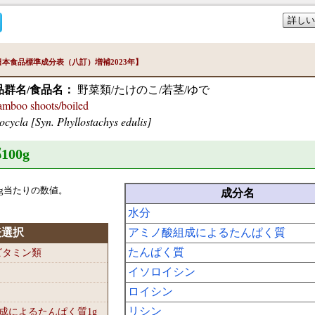
詳しい
本食品標準成分表（八訂）増補2023年】
品群名/食品名：
野菜類/たけのこ/若茎/ゆで
oo shoots/boiled
ocycla [Syn. Phyllostachys edulis]
100
g
g当たりの数値。
成分名
水分
表選択
アミノ酸組成によるたんぱく質
たんぱく質
-ビタミン類
イソロイシン
ロイシン
リシン
組成によるたんぱく質1
g