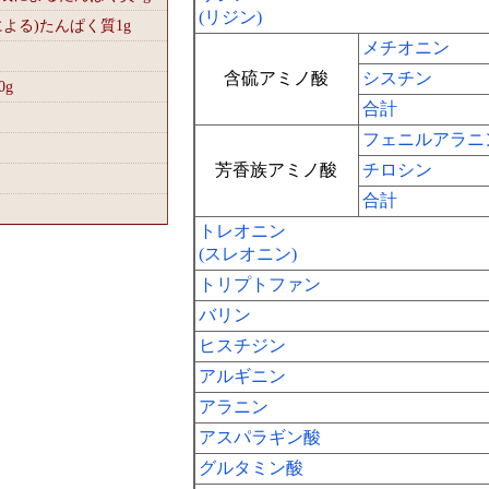
(リジン)
による)たんぱく質1
g
メチオニン
含硫アミノ酸
シスチン
0
g
合計
フェニルアラニ
芳香族アミノ酸
チロシン
合計
トレオニン
(スレオニン)
トリプトファン
バリン
ヒスチジン
アルギニン
アラニン
アスパラギン酸
グルタミン酸