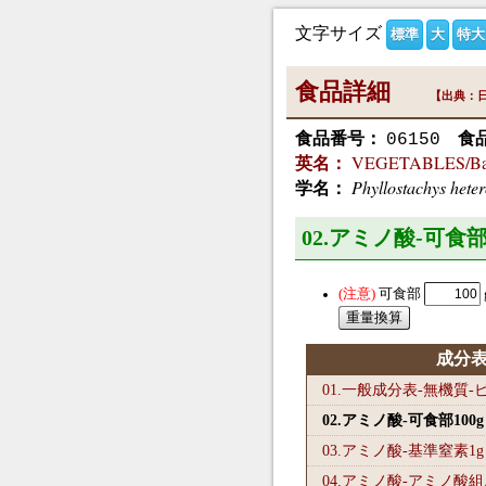
文字サイズ
標準
大
特大
食品詳細
【出典：日
食品番号：
食
06150
VEGETABLES/Bamb
英名：
Phyllostachys heter
学名：
02.アミノ酸-可食部
可食部
成分
01.一般成分表-無機質
02.アミノ酸-可食部100
g
03.アミノ酸-基準窒素1
g
04.アミノ酸-アミノ酸