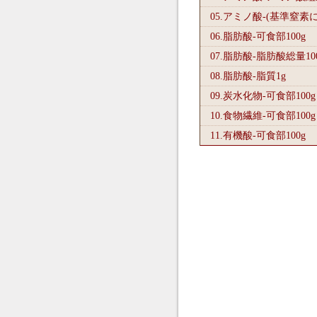
05.アミノ酸-(基準窒素
06.脂肪酸-可食部100
g
07.脂肪酸-脂肪酸総量10
08.脂肪酸-脂質1
g
09.炭水化物-可食部100
g
10.食物繊維-可食部100
g
11.有機酸-可食部100
g