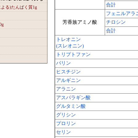
合計
による)たんぱく質1
g
フェニルアラ
芳香族アミノ酸
チロシン
0
g
合計
トレオニン
(スレオニン)
トリプトファン
バリン
ヒスチジン
アルギニン
アラニン
アスパラギン酸
グルタミン酸
グリシン
プロリン
セリン