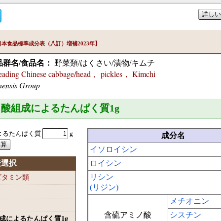
詳しい
本食品標準成分表（八訂）増補2023年】
品群名/食品名：
野菜類/はくさい/漬物/キムチ
ing Chinese cabbage/head， pickles， Kimchi
nensis Group
ミノ酸組成によるたんぱく質1
g
よるたんぱく質
g
成分名
イソロイシン
表選択
ロイシン
リシン
-ビタミン類
(リジン)
メチオニン
含硫アミノ酸
シスチン
組成によるたんぱく質1
g