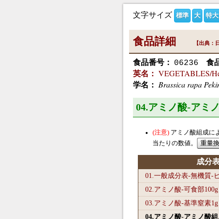
文字サイズ
標準
大
特大
食品詳細
【出典：日
食品番号：
食
06236
VEGETABLES/Head
英名：
Brassica rapa Peki
学名：
04.アミノ酸-ア
アミノ酸組成に
当たりの数値。
成分
01.一般成分表-無機質
02.アミノ酸-可食部100
g
03.アミノ酸-基準窒素1
g
04.アミノ酸-アミノ酸