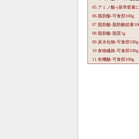
05.アミノ酸-(基準窒素
06.脂肪酸-可食部100
g
07.脂肪酸-脂肪酸総量10
08.脂肪酸-脂質1
g
09.炭水化物-可食部100
g
10.食物繊維-可食部100
g
11.有機酸-可食部100
g