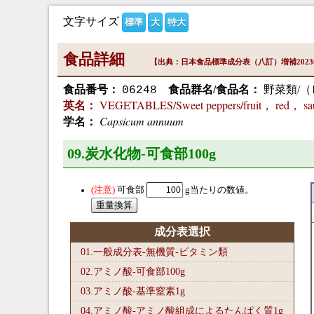
文字サイズ
標準
大
特大
食品詳細
【出典：日本食品標準成分表（八訂）増補202
食品番号：
食品群名/食品名：
野菜類/（
06248
VEGETABLES/Sweet peppers/fruit， red， sa
英名：
Capsicum annuum
学名：
09.炭水化物-可食部100
g
可食部
g当たりの数値。
成分表選択
01.一般成分表-無機質-ビタミン類
02.アミノ酸-可食部100
g
03.アミノ酸-基準窒素1
g
04.アミノ酸-アミノ酸組成によるたんぱく質1
g