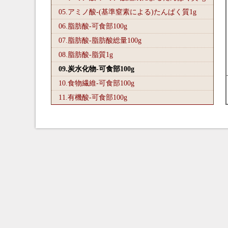
05.アミノ酸-(基準窒素による)たんぱく質1
g
06.脂肪酸-可食部100
g
07.脂肪酸-脂肪酸総量100
g
08.脂肪酸-脂質1
g
09.炭水化物-可食部100
g
10.食物繊維-可食部100
g
11.有機酸-可食部100
g