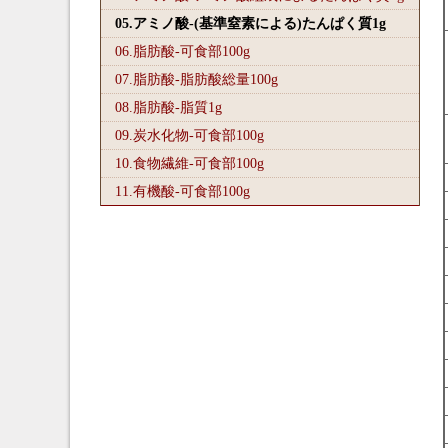
05.アミノ酸-(基準窒素による)たんぱく質1
g
06.脂肪酸-可食部100
g
07.脂肪酸-脂肪酸総量100
g
08.脂肪酸-脂質1
g
09.炭水化物-可食部100
g
10.食物繊維-可食部100
g
11.有機酸-可食部100
g