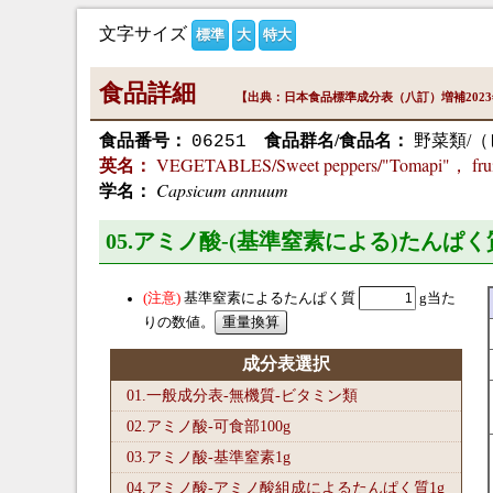
文字サイズ
標準
大
特大
食品詳細
【出典：日本食品標準成分表（八訂）増補202
食品番号：
食品群名/食品名：
野菜類/（
06251
VEGETABLES/Sweet peppers/"Tomapi"， fru
英名：
Capsicum annuum
学名：
05.アミノ酸-(基準窒素による)たんぱく
基準窒素によるたんぱく質
g当た
りの数値。
成分表選択
01.一般成分表-無機質-ビタミン類
02.アミノ酸-可食部100
g
03.アミノ酸-基準窒素1
g
04.アミノ酸-アミノ酸組成によるたんぱく質1
g