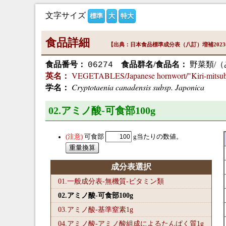
文字サイズ
標準
大
特大
食品詳細
【出典：日本食品標準成分表（八訂）増補202
食品番号：
食品群名/食品名：
野菜類/（
06274
VEGETABLES/Japanese hornwort/"Kiri-mitsuba
英名：
Cryptotaenia canadensis subsp. Japonica
学名：
02.アミノ酸-可食部100
g
可食部
g当たりの数値。
成分表選択
01.一般成分表-無機質-ビタミン類
02.アミノ酸-可食部100
g
03.アミノ酸-基準窒素1
g
04.アミノ酸-アミノ酸組成によるたんぱく質1
g