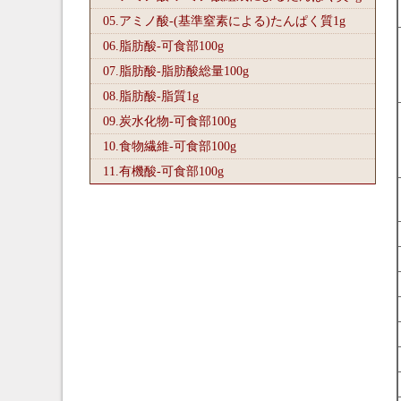
05.アミノ酸-(基準窒素による)たんぱく質1
g
06.脂肪酸-可食部100
g
07.脂肪酸-脂肪酸総量100
g
08.脂肪酸-脂質1
g
09.炭水化物-可食部100
g
10.食物繊維-可食部100
g
11.有機酸-可食部100
g