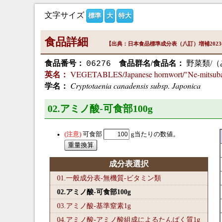
文字サイズ
標準
大
特大
食品詳細
【出典：日本食品標準成分表（八訂）増補202
食品番号：
食品群名/食品名：
野菜類/（
06276
VEGETABLES/Japanese hornwort/"Ne-mitsuba" 
英名：
Cryptotaenia canadensis subsp. Japonica
学名：
02.アミノ酸-可食部100
g
可食部
g当たりの数値。
成分表選択
01.一般成分表-無機質-ビタミン類
02.アミノ酸-可食部100
g
03.アミノ酸-基準窒素1
g
04.アミノ酸-アミノ酸組成によるたんぱく質1
g