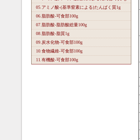
05.アミノ酸-(基準窒素による)たんぱく質1
g
06.脂肪酸-可食部100
g
07.脂肪酸-脂肪酸総量100
g
08.脂肪酸-脂質1
g
09.炭水化物-可食部100
g
10.食物繊維-可食部100
g
11.有機酸-可食部100
g