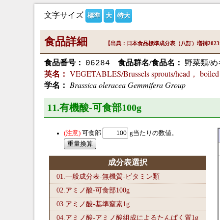
文字サイズ
標準
大
特大
食品詳細
【出典：日本食品標準成分表（八訂）増補202
食品番号：
食品群名/食品名：
野菜類/め
06284
VEGETABLES/Brussels sprouts/head， boiled
英名：
Brassica oleracea Gemmifera Group
学名：
11.有機酸-可食部100
g
可食部
g当たりの数値。
成分表選択
01.一般成分表-無機質-ビタミン類
02.アミノ酸-可食部100
g
03.アミノ酸-基準窒素1
g
04.アミノ酸-アミノ酸組成によるたんぱく質1
g