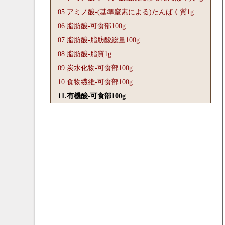
05.アミノ酸-(基準窒素による)たんぱく質1
g
06.脂肪酸-可食部100
g
07.脂肪酸-脂肪酸総量100
g
08.脂肪酸-脂質1
g
09.炭水化物-可食部100
g
10.食物繊維-可食部100
g
11.有機酸-可食部100
g