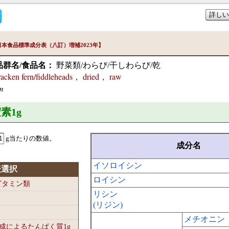
詳しい
本食品標準成分表（八訂）増補2023年】
品群名/食品名：
野菜類/わらび/干しわらび/乾
en fern/fiddleheads， dried， raw
um
窒素1
g
g当たりの数値。
成分名
イソロイシン
表選択
ロイシン
-ビタミン類
リシン
(リジン)
メチオニン
組成によるたんぱく質1
g