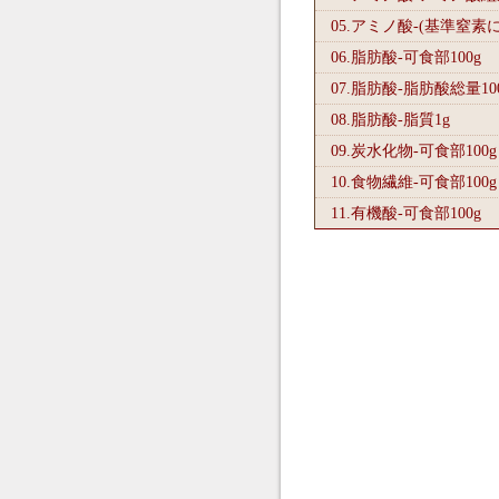
05.アミノ酸-(基準窒素
06.脂肪酸-可食部100
g
07.脂肪酸-脂肪酸総量10
08.脂肪酸-脂質1
g
09.炭水化物-可食部100
g
10.食物繊維-可食部100
g
11.有機酸-可食部100
g