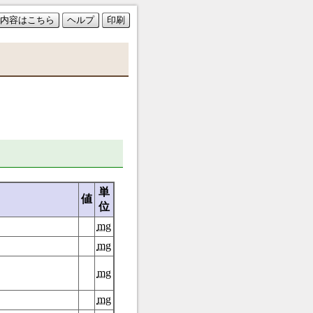
内容はこちら
ヘルプ
印刷
単
値
位
mg
mg
mg
mg