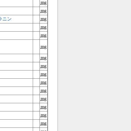
mg
mg
ラニン
mg
mg
mg
mg
mg
mg
mg
mg
mg
mg
mg
mg
mg