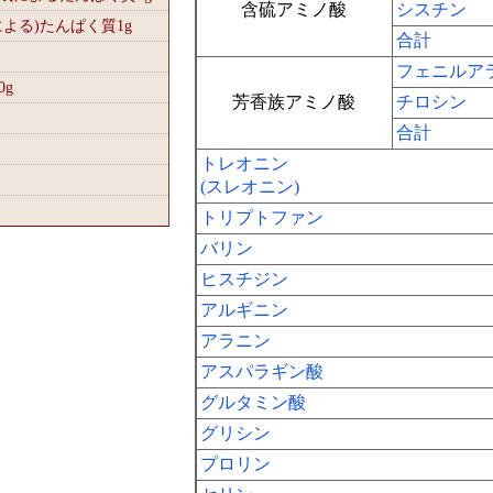
含硫アミノ酸
シスチン
による)たんぱく質1
g
合計
フェニルア
0
g
芳香族アミノ酸
チロシン
合計
トレオニン
(スレオニン)
トリプトファン
バリン
ヒスチジン
アルギニン
アラニン
アスパラギン酸
グルタミン酸
グリシン
プロリン