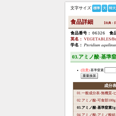
文字サイズ
標準
大
特大
食品詳細
【出典：日
食品番号：
食
06326
VEGETABLES/Brack
英名：
Pteridium aquilin
学名：
03.アミノ酸-基準
基準窒素
成分
01.一般成分表-無機質
02.アミノ酸-可食部100
g
03.アミノ酸-基準窒素1
g
04.アミノ酸-アミノ酸