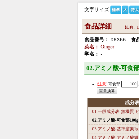
文字サイズ
標準
大
特大
食品詳細
【出典：日
食品番号：
食
06366
Ginger
英名：
-
学名：
02.アミノ酸-可食部
可食部
成分
01.一般成分表-無機質
02.アミノ酸-可食部100
g
03.アミノ酸-基準窒素1
g
04.アミノ酸-アミノ酸