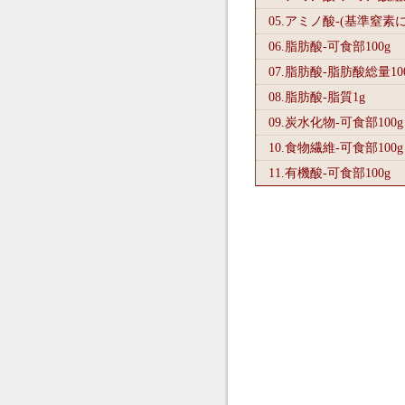
05.アミノ酸-(基準窒素
06.脂肪酸-可食部100
g
07.脂肪酸-脂肪酸総量10
08.脂肪酸-脂質1
g
09.炭水化物-可食部100
g
10.食物繊維-可食部100
g
11.有機酸-可食部100
g