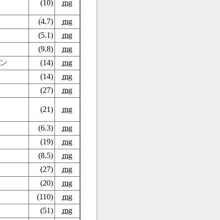
(10)
mg
(4.7)
mg
(5.1)
mg
(9.8)
mg
ン
(14)
mg
(14)
mg
(27)
mg
(21)
mg
(6.3)
mg
(19)
mg
(8.5)
mg
(27)
mg
(20)
mg
(110)
mg
(51)
mg