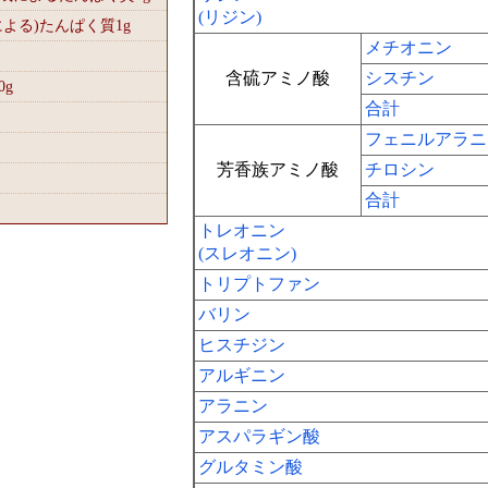
(リジン)
による)たんぱく質1
g
メチオニン
含硫アミノ酸
シスチン
0
g
合計
フェニルアラニ
芳香族アミノ酸
チロシン
合計
トレオニン
(スレオニン)
トリプトファン
バリン
ヒスチジン
アルギニン
アラニン
アスパラギン酸
グルタミン酸