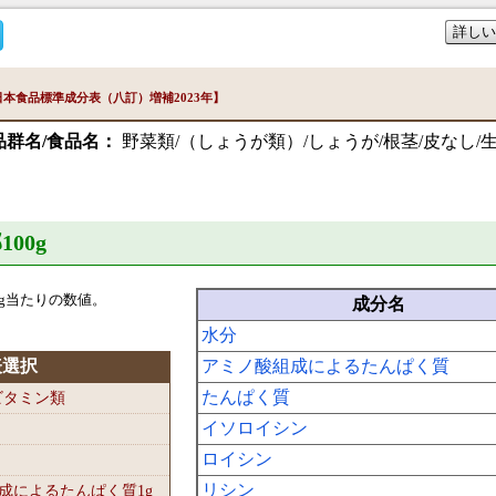
詳しい
本食品標準成分表（八訂）増補2023年】
品群名/食品名：
野菜類/（しょうが類）/しょうが/根茎/皮なし/
100
g
g当たりの数値。
成分名
水分
表選択
アミノ酸組成によるたんぱく質
たんぱく質
-ビタミン類
イソロイシン
ロイシン
リシン
組成によるたんぱく質1
g