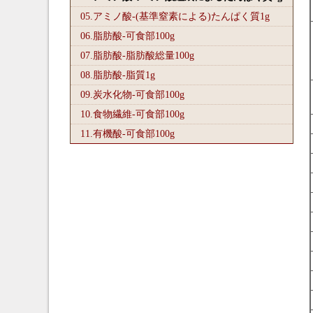
05.アミノ酸-(基準窒素による)たんぱく質1
g
06.脂肪酸-可食部100
g
07.脂肪酸-脂肪酸総量100
g
08.脂肪酸-脂質1
g
09.炭水化物-可食部100
g
10.食物繊維-可食部100
g
11.有機酸-可食部100
g