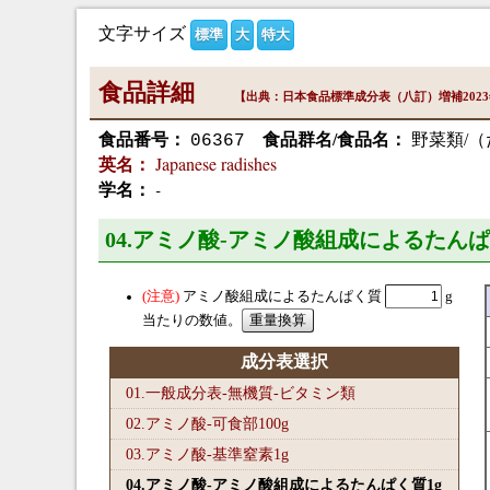
文字サイズ
標準
大
特大
食品詳細
【出典：日本食品標準成分表（八訂）増補202
食品番号：
食品群名/食品名：
野菜類/（
06367
Japanese radishes
英名：
-
学名：
04.アミノ酸-アミノ酸組成によるたんぱ
アミノ酸組成によるたんぱく質
g
当たりの数値。
成分表選択
01.一般成分表-無機質-ビタミン類
02.アミノ酸-可食部100
g
03.アミノ酸-基準窒素1
g
04.アミノ酸-アミノ酸組成によるたんぱく質1
g