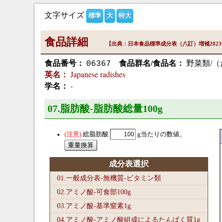
文字サイズ
標準
大
特大
食品詳細
【出典：日本食品標準成分表（八訂）増補202
食品番号：
食品群名/食品名：
野菜類/（
06367
Japanese radishes
英名：
-
学名：
07.脂肪酸-脂肪酸総量100
g
総脂肪酸
g当たりの数値。
成分表選択
01.一般成分表-無機質-ビタミン類
02.アミノ酸-可食部100
g
03.アミノ酸-基準窒素1
g
04.アミノ酸-アミノ酸組成によるたんぱく質1
g