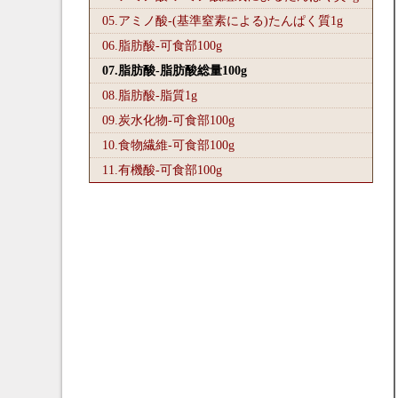
05.アミノ酸-(基準窒素による)たんぱく質1
g
06.脂肪酸-可食部100
g
07.脂肪酸-脂肪酸総量100
g
08.脂肪酸-脂質1
g
09.炭水化物-可食部100
g
10.食物繊維-可食部100
g
11.有機酸-可食部100
g