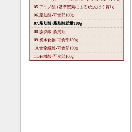
05.アミノ酸-(基準窒素による)たんぱく質1
g
06.脂肪酸-可食部100
g
07.脂肪酸-脂肪酸総量100
g
08.脂肪酸-脂質1
g
09.炭水化物-可食部100
g
10.食物繊維-可食部100
g
11.有機酸-可食部100
g