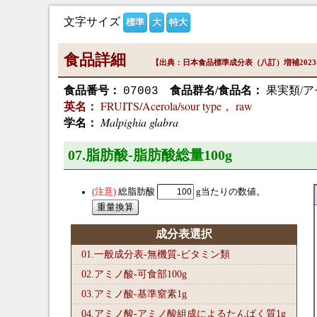
文字サイズ
標準
大
特大
食品詳細
【出典：日本食品標準成分表（八訂）増補202
食品番号：
食品群名/食品名：
果実類/ア
07003
FRUITS/Acerola/sour type， raw
英名：
Malpighia glabra
学名：
07.脂肪酸-脂肪酸総量100
g
総脂肪酸
g当たりの数値。
成分表選択
01.一般成分表-無機質-ビタミン類
02.アミノ酸-可食部100
g
03.アミノ酸-基準窒素1
g
04.アミノ酸-アミノ酸組成によるたんぱく質1
g