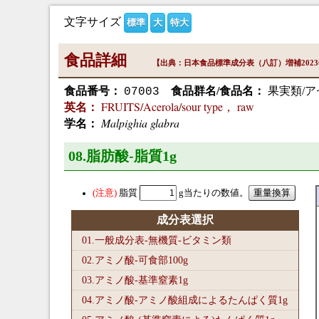
文字サイズ
標準
大
特大
食品詳細
【出典：日本食品標準成分表（八訂）増補202
食品番号：
食品群名/食品名：
果実類/ア
07003
FRUITS/Acerola/sour type， raw
英名：
Malpighia glabra
学名：
08.脂肪酸-脂質1
g
脂質
g当たりの数値。
成分表選択
01.一般成分表-無機質-ビタミン類
02.アミノ酸-可食部100
g
03.アミノ酸-基準窒素1
g
04.アミノ酸-アミノ酸組成によるたんぱく質1
g