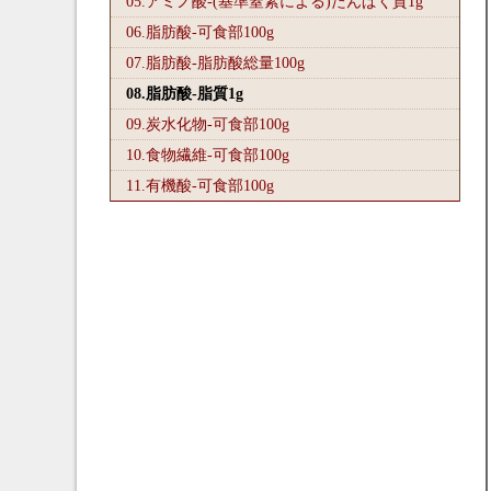
05.アミノ酸-(基準窒素による)たんぱく質1
g
06.脂肪酸-可食部100
g
07.脂肪酸-脂肪酸総量100
g
08.脂肪酸-脂質1
g
09.炭水化物-可食部100
g
10.食物繊維-可食部100
g
11.有機酸-可食部100
g