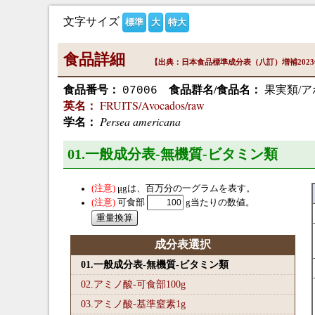
文字サイズ
標準
大
特大
食品詳細
【出典：日本食品標準成分表（八訂）増補202
食品番号：
食品群名/食品名：
果実類/ア
07006
FRUITS/Avocados/raw
英名：
Persea americana
学名：
01.一般成分表-無機質-ビタミン類
μg
は、百万分の一グラムを表す。
可食部
g当たりの数値。
成分表選択
01.一般成分表-無機質-ビタミン類
02.アミノ酸-可食部100
g
03.アミノ酸-基準窒素1
g