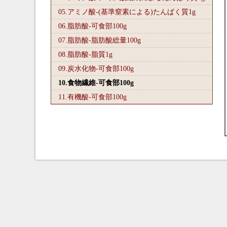
05.アミノ酸-(基準窒素による)たんぱく質1
g
06.脂肪酸-可食部100
g
07.脂肪酸-脂肪酸総量100
g
08.脂肪酸-脂質1
g
09.炭水化物-可食部100
g
10.食物繊維-可食部100
g
11.有機酸-可食部100
g